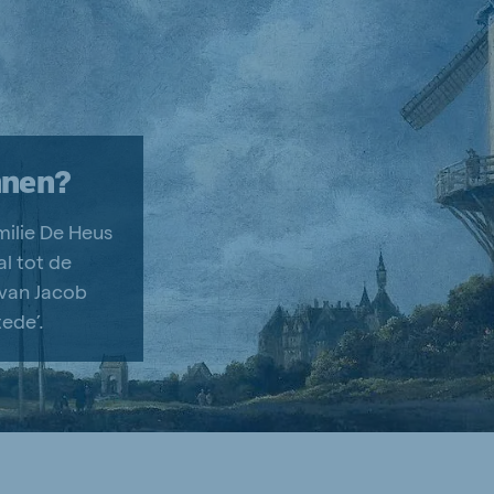
nnen?
ilie De Heus
al tot de
 van Jacob
tede’.