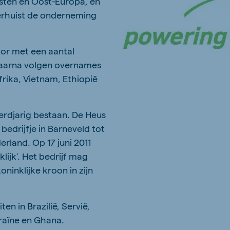
osten en Oost-Europa, en
erhuist de onderneming
oor met een aantal
daarna volgen overnames
Afrika, Vietnam, Ethiopië
derdjarig bestaan. De Heus
 bedrijfje in Barneveld tot
erland. Op 17 juni 2011
lijk’. Het bedrijf mag
ninklijke kroon in zijn
en in Brazilië, Servië,
raïne en Ghana.