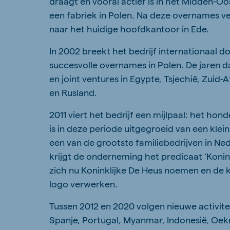
draagt en vooral actief is in het Midden-O
een fabriek in Polen. Na deze overnames v
naar het huidige hoofdkantoor in Ede.
In 2002 breekt het bedrijf internationaal d
succesvolle overnames in Polen. De jaren 
en joint ventures in Egypte, Tsjechië, Zuid-
en Rusland.
2011 viert het bedrijf een mijlpaal: het hon
is in deze periode uitgegroeid van een klein
een van de grootste familiebedrijven in Ned
krijgt de onderneming het predicaat ‘Konink
zich nu Koninklijke De Heus noemen en de ko
logo verwerken.
Tussen 2012 en 2020 volgen nieuwe activiteit
Spanje, Portugal, Myanmar, Indonesië, Oek