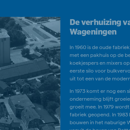
De verhuizing v
Wageningen
In 1960 is de oude fabrie
met een pakhuis op de be
koekjespers en mixers op 
eerste silo voor bulkverv
uit tot een van de moder
In 1973 komt er nog een si
onderneming blijft groei
groeit mee. In 1979 word
fabriek geopend. In 1983 
bouwen in het naburige 
vanuit de haven van Rott