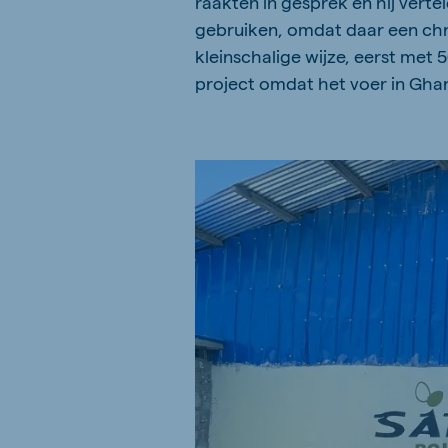
raakten in gesprek en hij ver
gebruiken, omdat daar een chro
kleinschalige wijze, eerst met
project omdat het voer in Ghan