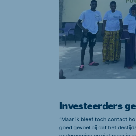
Investeerders g
“Maar ik bleef toch contact ho
goed gevoel bij dat het destij
onderneming en niet meer in e