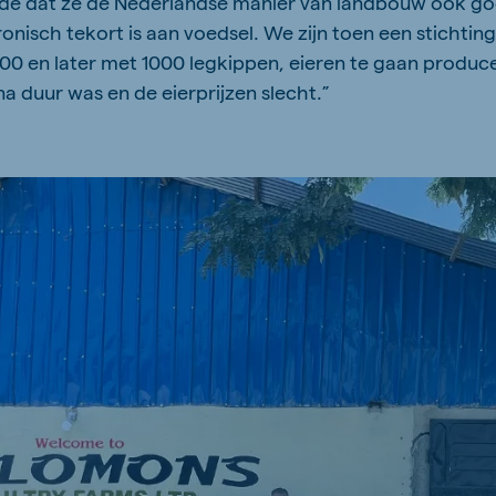
telde dat ze de Nederlandse manier van landbouw ook g
nisch tekort is aan voedsel. We zijn toen een stichtin
 500 en later met 1000 legkippen, eieren te gaan produc
a duur was en de eierprijzen slecht.”