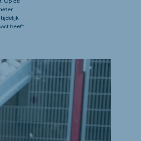
n. Op de
meter
ijdelijk
ast heeft