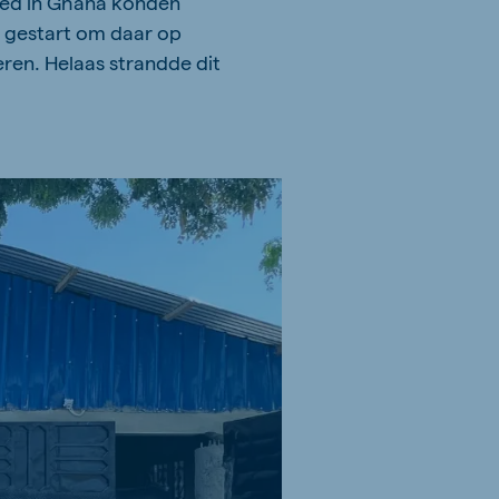
oed in Ghana konden
g gestart om daar op
eren. Helaas strandde dit