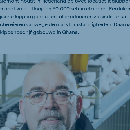
lomons houdt in Nederland op twee locaties legkippe
en met vrije uitloop en 50.000 scharrelkippen. Een kilo
sche kippen gehouden, al produceren ze sinds januari t
gische eieren vanwege de marktomstandigheden. Daarna
gkippenbedrijf gebouwd in Ghana.