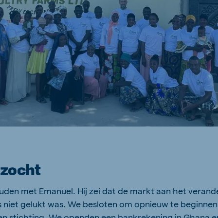
ezocht
uden met Emanuel. Hij zei dat de markt aan het verand
ds niet gelukt was. We besloten om opnieuw te beginnen
en stichting. We openden een bankrekening in Ghana e