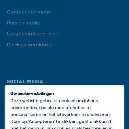
Contactinformatie
Pers en media
Locaties in Nederland
De Heus wereldwijd
SOCIAL MEDIA
Uw cookie-instellingen
Deze website gebruikt cookies om inhoud,
advertenties, sociale mediafuncties te
personaliseren en het siteverkeer te analyseren.
Door op 'Accepteren' te klikken, gaat u akkoord
Privacy disclaimer
Cookiebeleid
Algemene voorwaarden
Manage cookies
met het gebruik van cookies zoals beschreven in