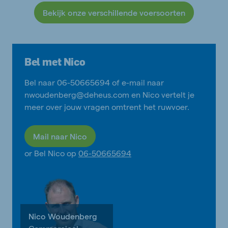
Bekijk onze verschillende voersoorten
Bel met Nico
Bel naar 06-50665694 of e-mail naar
nwoudenberg@deheus.com en Nico vertelt je
meer over jouw vragen omtrent het ruwvoer.
Mail naar Nico
or Bel Nico op
06-50665694
Nico Woudenberg