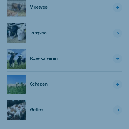
Vleesvee
Jongvee
Rosé kalveren
Schapen
Geiten