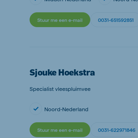
Stuur me een e-mail
0031-651592851
Sjouke Hoekstra
Specialist vleespluimvee
Noord-Nederland
Stuur me een e-mail
0031-622971846