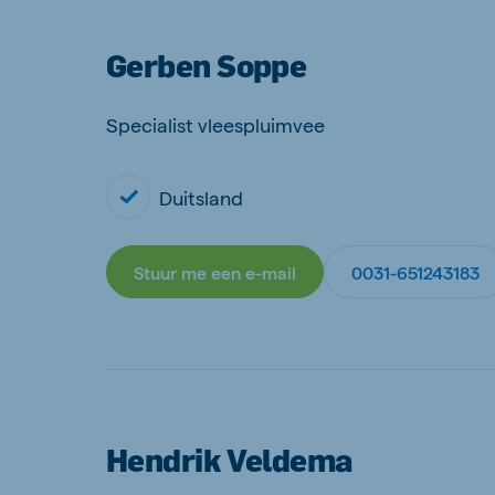
Gerben Soppe
Specialist vleespluimvee
Duitsland
Stuur me een e-mail
0031-651243183
Hendrik Veldema