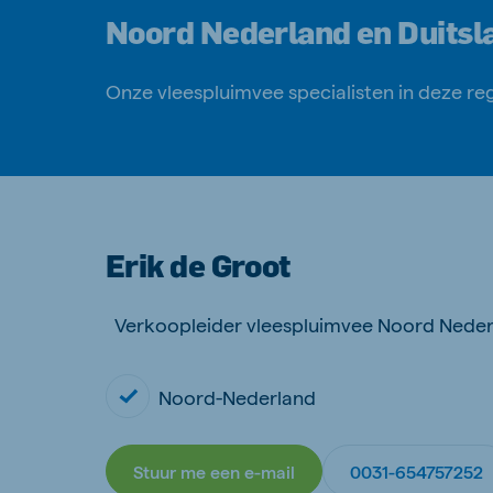
Noord Nederland en Duitsl
Onze vleespluimvee specialisten in deze regi
Erik de Groot
Verkoopleider vleespluimvee Noord Neder
Noord-Nederland
Stuur me een e-mail
0031-654757252