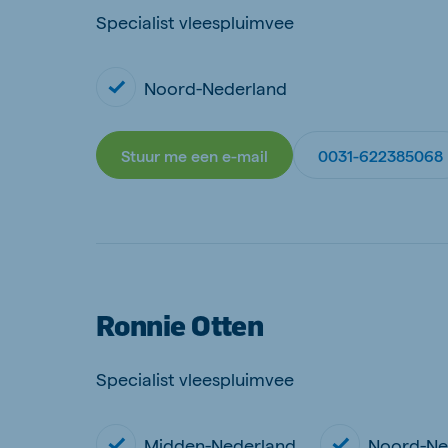
Specialist vleespluimvee
Noord-Nederland
Stuur me een e-mail
0031-622385068
Ronnie Otten
Specialist vleespluimvee
Midden-Nederland
Noord-Ne