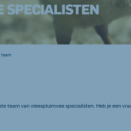
 SPECIALISTEN
e team
aste team van vleespluimvee specialisten. Heb je een v