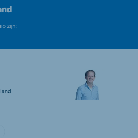
and
o zijn:
land