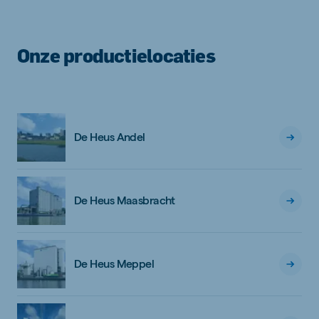
Onze productielocaties
De Heus Andel
De Heus Maasbracht
De Heus Meppel