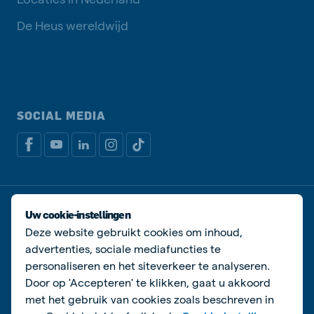
De Heus wereldwijd
SOCIAL MEDIA
Privacy disclaimer
Cookiebeleid
Uw cookie-instellingen
Algemene voorwaarden
Manage cookies
Deze website gebruikt cookies om inhoud,
advertenties, sociale mediafuncties te
© De Heus Voeders
personaliseren en het siteverkeer te analyseren.
Door op 'Accepteren' te klikken, gaat u akkoord
met het gebruik van cookies zoals beschreven in