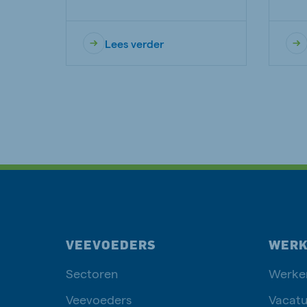
Lees verder
VEEVOEDERS
WERK
Sectoren
Werken
Veevoeders
Vacatu