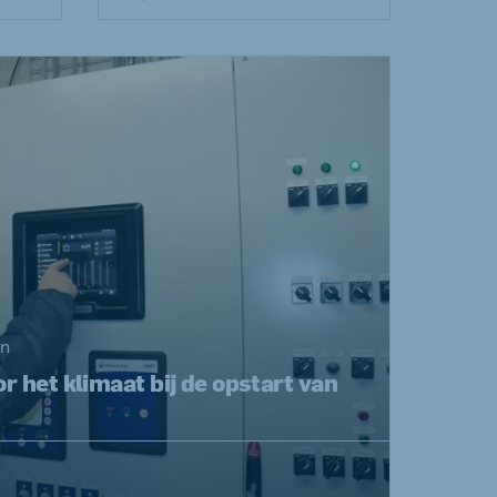
en
r het klimaat bij de opstart van