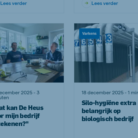
Lees verder
Lees verder
Varkens
december 2025 - 3
18 december 2025 - 1 mi
uten
Silo-hygiëne extra
at kan De Heus
belangrijk op
r mijn bedrijf
biologisch bedrijf
tekenen?"