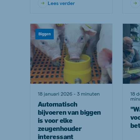
Lees verder
Biggen
18 januari 2026 - 3 minuten
18 
min
Automatisch
"W
bijvoeren van biggen
voo
is voor elke
be
zeugenhouder
interessant