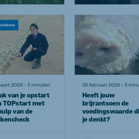
skuikens
aart 2026 - 3 minuten
28 februari 2026 - 3 min
k van je opstart
Heeft jouw
n TOPstart met
brijrantsoen de
hulp van de
voedingswaarde d
ikencheck
je denkt?