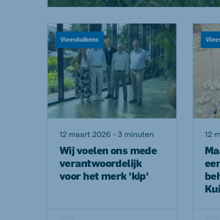
Vleeskuikens
Vlee
12 maart 2026 - 3 minuten
12 m
Wij voelen ons mede
Maa
verantwoordelijk
ee
voor het merk 'kip'
be
Ku