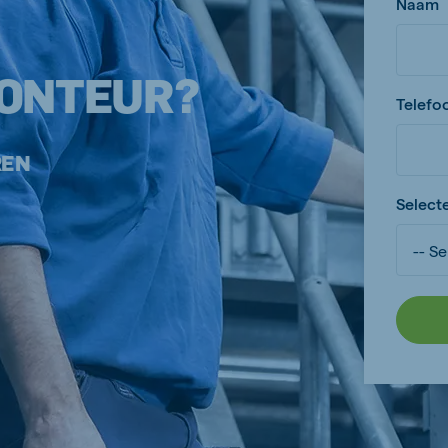
Naam
ONTEUR?
Telef
REN
Selecte