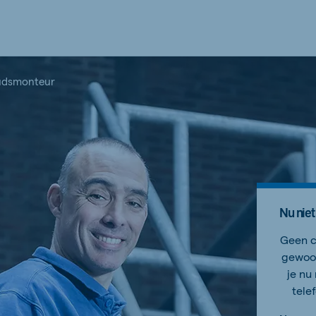
udsmonteur
Nu niet
Geen cv
gewoon
je nu
tele