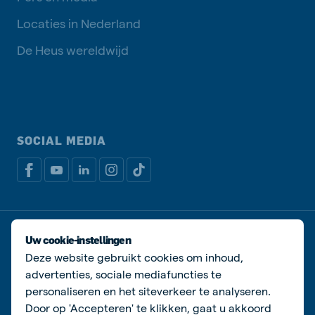
Locaties in Nederland
De Heus wereldwijd
SOCIAL MEDIA
Privacy disclaimer
Cookiebeleid
Uw cookie-instellingen
Algemene voorwaarden
Manage cookies
Deze website gebruikt cookies om inhoud,
advertenties, sociale mediafuncties te
© De Heus Voeders
personaliseren en het siteverkeer te analyseren.
Door op 'Accepteren' te klikken, gaat u akkoord