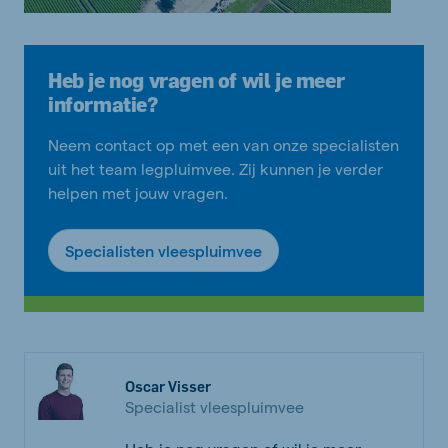
Heb je nog vragen of wil je meer
informatie?
Neem contact op met een van onze specialisten
uit het team legpluimvee. Zij kunnen je verder
helpen met jouw vragen.
Specialisten vleespluimvee
Oscar Visser
Specialist vleespluimvee