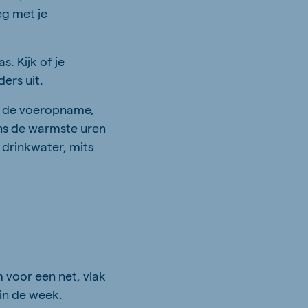
eg met je
. Kijk of je
ers uit.
t de voeropname,
ns de warmste uren
 drinkwater, mits
voor een net, vlak
 in de week.