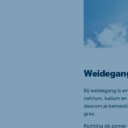
Weidegang
Bij weidegang is s
natrium, kalium e
daarom je bemestin
gras.
Richting de zomer k