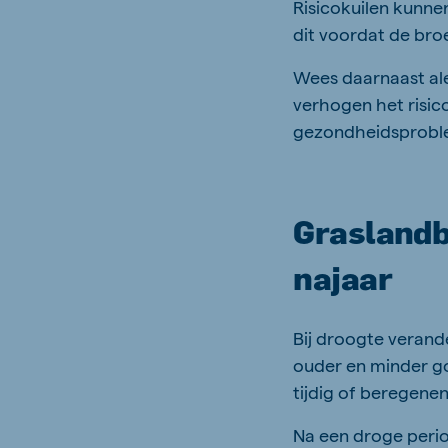
Risicokuilen kunn
dit voordat de broe
Wees daarnaast al
verhogen het risi
gezondheidsproble
Graslandbe
najaar
Bij droogte verand
ouder en minder g
tijdig of beregenen
Na een droge perio