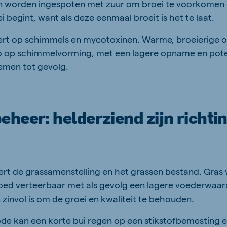
en worden ingespoten met zuur om broei te voorkome
i begint, want als deze eenmaal broeit is het te laat.
ert op schimmels en mycotoxinen. Warme, broeierige
co op schimmelvorming, met een lagere opname en pote
men tot gevolg.
heer: helderziend zijn richti
ert de grassamenstelling en het grassen bestand. Gras 
oed verteerbaar met als gevolg een lagere voederwaa
 zinvol is om de groei en kwaliteit te behouden.
de kan een korte bui regen op een stikstofbemesting 