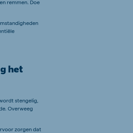
n en remmen. Doe
 omstandigheden
ntiële
ng het
wordt stengelig,
rde. Overweeg
ervoor zorgen dat