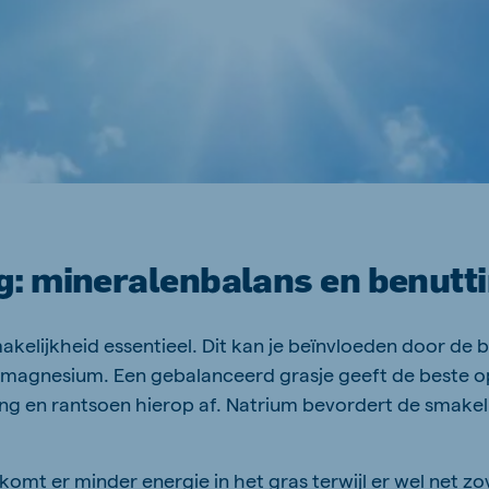
: mineralenbalans en benutt
makelijkheid essentieel. Dit kan je beïnvloeden door de
n magnesium. Een gebalanceerd grasje geeft de beste
g en rantsoen hierop af. Natrium bevordert de smakeli
omt er minder energie in het gras terwijl er wel net zov