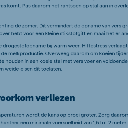
gras komt. Pas daarom het rantsoen op stal aan in overl
chting de zomer. Dit vermindert de opname van vers gras
er hebt voor een kleine stikstofgift en maai het er and
de drogestofopname bij warm weer. Hittestress verlaag
 de melkproductie. Overweeg daarom om koeien tijde
te houden in een koele stal met vers voer en voldoende
n weide-eisen dit toelaten.
voorkom verliezen
peraturen wordt de kans op broei groter. Zorg daarom 
n hanteer een minimale voersnelheid van 1,5 tot 2 meter