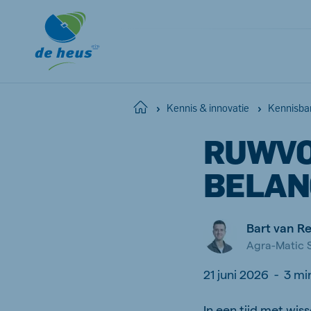
Home
Kennis & innovatie
Kennisba
RUWVOE
BELAN
Bart van R
Agra-Matic S
21 juni 2026
-
3 mi
In een tijd met wi