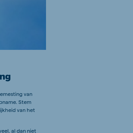
ing
 bemesting van
 opname. Stem
jkheid van het
eel, al dan niet