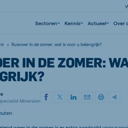
W
Sectoren
Kennis
Actueel
Over 
Ruwvoer in de zomer: wat is voor u belangrijk?
nk
R IN DE ZOMER: WA
GRIJK?
ee
pecialist Mineralen
nuten
sselend weer in de zomer is er extra aandacht voor ruwv