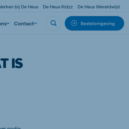
erken bij De Heus
De Heus Kidzz
De Heus Wereldwijd
ons
Contact
Bestelomgeving
T IS
oer nodig.