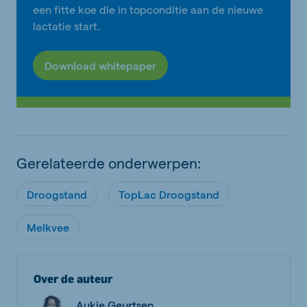
een fitte koe die in topconditie aan de nieuwe
lactatie start.
Download whitepaper
Gerelateerde onderwerpen:
Droogstand
TopLac Droogstand
Melkvee
Over de auteur
Aukje Geurtsen