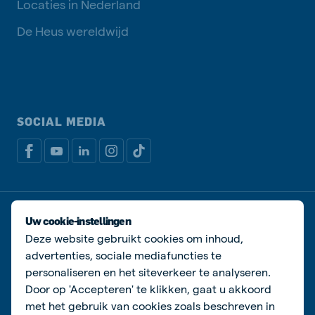
Locaties in Nederland
De Heus wereldwijd
SOCIAL MEDIA
Privacy disclaimer
Cookiebeleid
Uw cookie-instellingen
Algemene voorwaarden
Manage cookies
Deze website gebruikt cookies om inhoud,
advertenties, sociale mediafuncties te
© De Heus Voeders
personaliseren en het siteverkeer te analyseren.
Door op 'Accepteren' te klikken, gaat u akkoord
met het gebruik van cookies zoals beschreven in