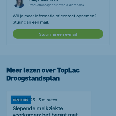
Productmanager rundvee & dierenarts
Wil je meer informatie of contact opnemen?
Stuur dan een mail.
Stuur mij een e-mail
Meer lezen over TopLac
Droogstandsplan
06 juli 2023 - 3 minutes
Droogstand
Slepende melkziekte
voorkomen: het begint met