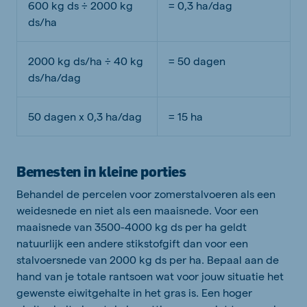
600 kg
ds
÷
2000 kg
= 0,3 ha/dag
ds
/ha
2000 kg
ds
/ha
÷
40 kg
= 50 dagen
ds
/ha/dag
50 dagen x 0,3 ha/dag
= 15 ha
Bemesten in kleine porties
Behandel de percelen voor zomerstalvoeren als een
weidesnede en niet als een maaisnede.
Voor een
maaisnede van 3500-4000 kg
ds
per ha geldt
natuurlijk een andere stikstofgift dan voor
een
stalvoersnede van 2000 kg
ds
per ha. Bepaal aan de
hand van je totale rantsoen wat voor jouw situatie het
gewenste eiwitgehalte in het gras is
. Een hoger