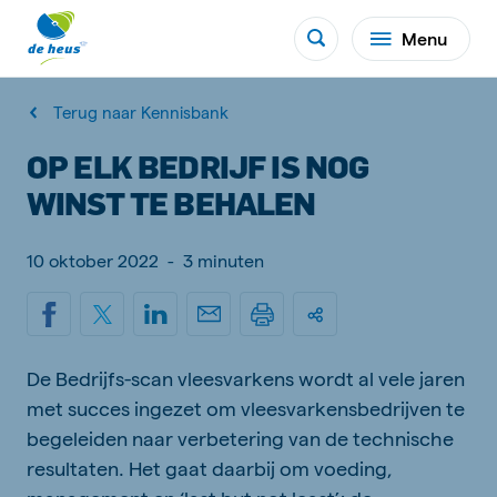
Menu
Terug naar Kennisbank
OP ELK BEDRIJF IS NOG
WINST TE BEHALEN
10 oktober 2022
-
3 minuten
De Bedrijfs-scan vleesvarkens wordt al vele jaren
met succes ingezet om vleesvarkensbedrijven te
begeleiden naar verbetering van de technische
resultaten. Het gaat daarbij om voeding,