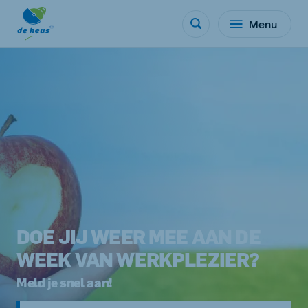
Menu
DOE JIJ WEER MEE AAN DE
WEEK VAN WERKPLEZIER?
Meld je snel aan!