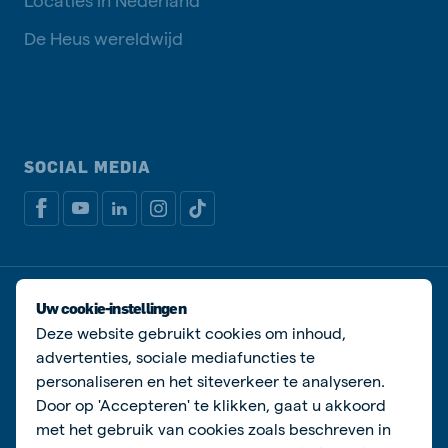
De Heus wereldwijd
SOCIAL MEDIA
Privacy disclaimer
Cookiebeleid
Uw cookie-instellingen
Algemene voorwaarden
Manage cookies
Deze website gebruikt cookies om inhoud,
advertenties, sociale mediafuncties te
© De Heus Voeders
personaliseren en het siteverkeer te analyseren.
Door op 'Accepteren' te klikken, gaat u akkoord
met het gebruik van cookies zoals beschreven in