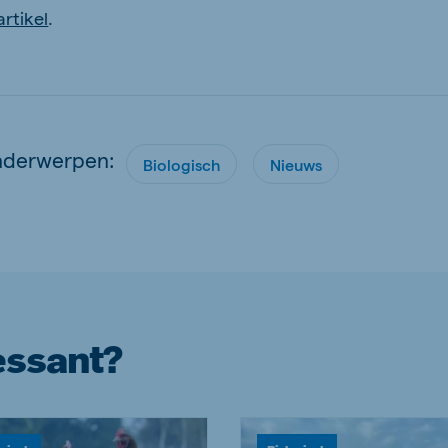
artikel
.
nderwerpen:
Biologisch
Nieuws
essant?