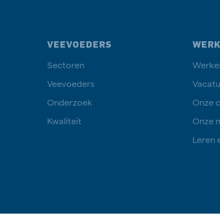
VEEVOEDERS
WERK
Sectoren
Werken
Veevoeders
Vacatu
Onderzoek
Onze c
Kwaliteit
Onze 
Leren 