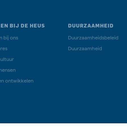
EN BIJ DE HEUS
DUURZAAMHEID
 bij ons
Duurzaamheidsbeleid
res
Duurzaamheid
ultuur
mensen
en ontwikkelen