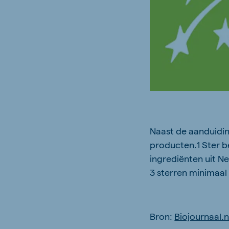
Naast de aanduidi
producten.
1 Ster 
ingrediënten uit
Ne
3 sterren minimaa
Bron:
Biojournaal.n