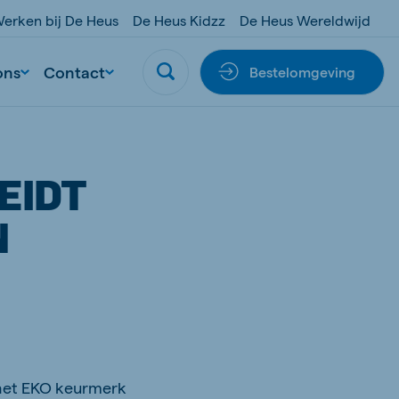
erken bij De Heus
De Heus Kidzz
De Heus Wereldwijd
ons
Contact
Bestelomgeving
EIDT
N
 het EKO keurmerk