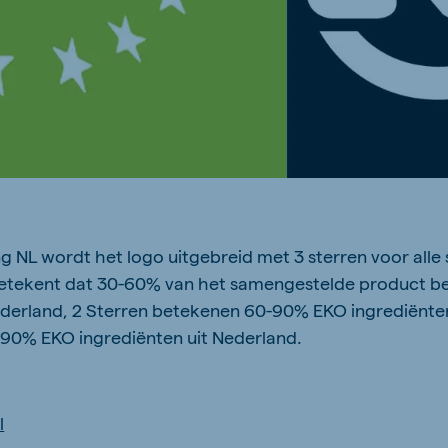
ng NL wordt
het logo uitgebreid met 3 sterren
voor all
beteken
t dat 30
-
60% van het samengestelde product
be
derland, 2 Sterren betekenen 60
-
90% EKO ingrediënten
l 90%
EKO ingrediënten uit Nederland.
l