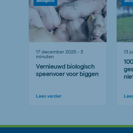
Biologisch
Biol
17 december 2025 - 3
13 j
minuten
100
Vernieuwd biologisch
ges
speenvoer voor biggen
nie
Lees verder
Lee