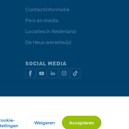
Contactinformatie
Pers en media
Locaties in Nederland
De Heus wereldwijd
SOCIAL MEDIA
ebeleid
Algemene voorwaarden
Manage cookies
ookie-
Weigeren
Accepteren
© De Heus Voeders
stellingen