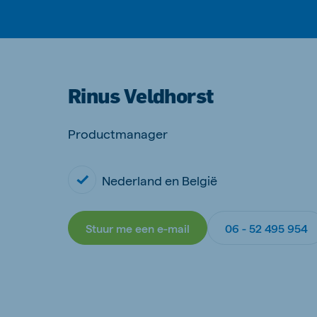
Rinus Veldhorst
Productmanager
Nederland en België
Stuur me een e-mail
06 - 52 495 954