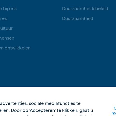
 bij ons
Duurzaamheidsbeleid
res
Duurzaamheid
ultuur
mensen
en ontwikkelen
Privacy disclaimer
Cooki
advertenties, sociale mediafuncties te
C
eren. Door op 'Accepteren' te klikken, gaat u
in