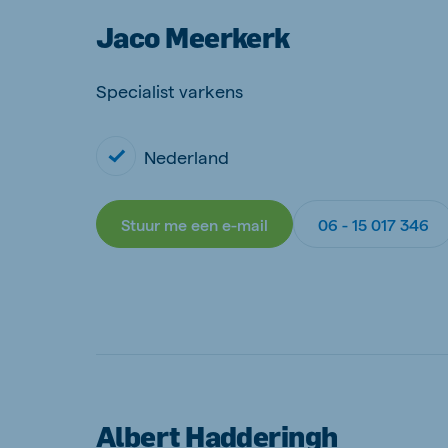
Jaco Meerkerk
Specialist varkens
Nederland
Stuur me een e-mail
06 - 15 017 346
Albert Hadderingh