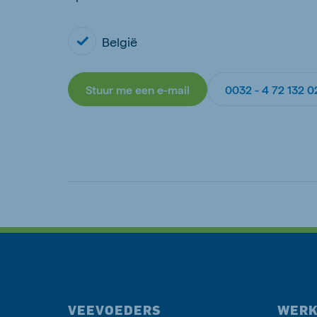
België
Stuur me een e-mail
0032 - 4 72 132 0
VEEVOEDERS
WERK