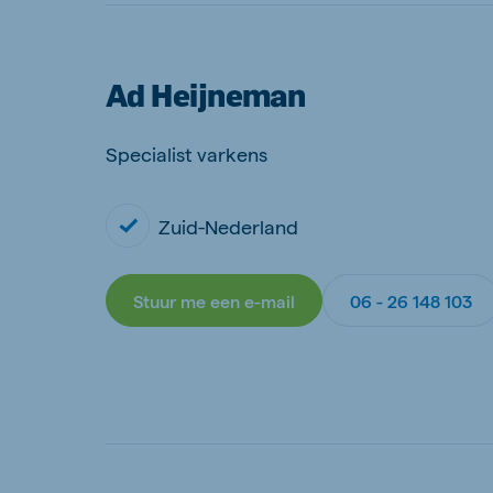
Ad Heijneman
Specialist varkens
Zuid-Nederland
Stuur me een e-mail
06 - 26 148 103