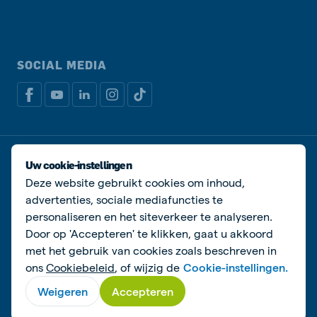
SOCIAL MEDIA
Privacy disclaimer
Cookiebeleid
Uw cookie-instellingen
Algemene voorwaarden
Manage cookies
Deze website gebruikt cookies om inhoud,
advertenties, sociale mediafuncties te
© De Heus Voeders
personaliseren en het siteverkeer te analyseren.
Door op 'Accepteren' te klikken, gaat u akkoord
met het gebruik van cookies zoals beschreven in
ons
Cookiebeleid
, of wijzig de
Cookie-instellingen.
Weigeren
Accepteren