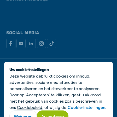
SOCIAL MEDIA
Privacy disclaimer
Cookiebeleid
Uw cookie-instellingen
Algemene voorwaarden
Manage cookies
Deze website gebruikt cookies om inhoud,
advertenties, sociale mediafuncties te
© De Heus Voeders
personaliseren en het siteverkeer te analyseren.
Door op 'Accepteren' te klikken, gaat u akkoord
met het gebruik van cookies zoals beschreven in
ons
Cookiebeleid
, of wijzig de
Cookie-instellingen.
Weigeren
Accepteren