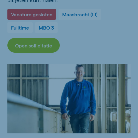
Vacature gesloten
Maasbracht (LI)
Fulltime
MBO 3
Open sollicitatie