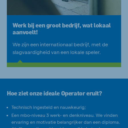
Werk bij een groot bedrijf, wat lokaal
aanvoelt!
We zijn een internationaal bedrijf, met de
slagvaardigheid van een lokale speler.
Hoe ziet onze ideale Operator eruit?
Technisch ingesteld en nauwkeurig;
Een mbo-niveau 3 werk- en denkniveau. We vinden
ervaring en motivatie belangrijker dan een diploma.