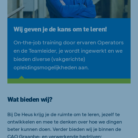
Wij geven je de kans om te leren!
On-the-job training door ervaren Operators
en de Teamleider, je wordt ingewerkt en we
bieden diverse (vakgerichte)
opleidingsmogelijkheden aan.​
Wat bieden wij?
Bij De Heus krijg je de ruimte om te leren, jezelf te
ontwikkelen en mee te denken over hoe we dingen
beter kunnen doen. Verder bieden wij je binnen de
CAO Graanbe- en verwerkende bedrijven: