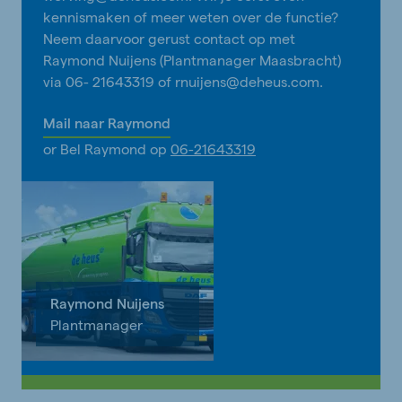
kennismaken of meer weten over de functie?
Neem daarvoor gerust contact op met
Raymond Nuijens (Plantmanager Maasbracht)
via 06- 21643319 of rnuijens@deheus.com.
Mail naar Raymond
or Bel Raymond op
06-21643319
Raymond Nuijens
Plantmanager