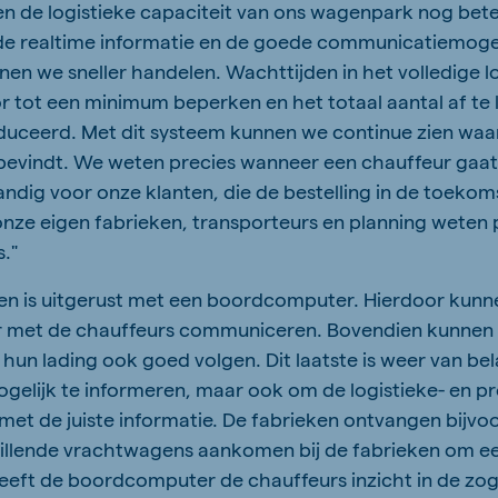
en de logistieke capaciteit van ons wagenpark nog bete
e realtime informatie en de goede communicatiemogel
nen we sneller handelen. Wachttijden in het volledige l
 tot een minimum beperken en het totaal aantal af te
uceerd. Met dit systeem kunnen we continue zien waar
 bevindt. We weten precies wanneer een chauffeur gaat 
handig voor onze klanten, die de bestelling in de toeko
nze eigen fabrieken, transporteurs en planning weten
s."
en is uitgerust met een boordcomputer. Hierdoor kunne
 met de chauffeurs communiceren. Bovendien kunnen 
un lading ook goed volgen. Dit laatste is weer van b
gelijk te informeren, maar ook om de logistieke- en p
 met de juiste informatie. De fabrieken ontvangen bijvo
illende vrachtwagens aankomen bij de fabrieken om ee
eeft de boordcomputer de chauffeurs inzicht in de zo