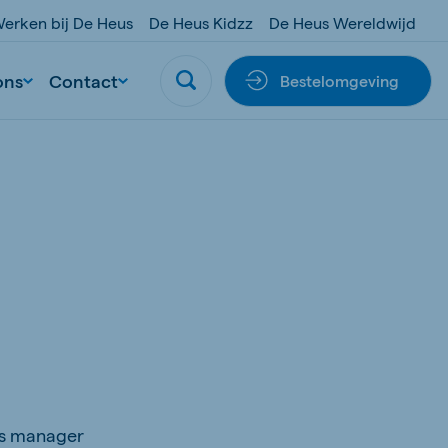
erken bij De Heus
De Heus Kidzz
De Heus Wereldwijd
ons
Contact
Bestelomgeving
als manager