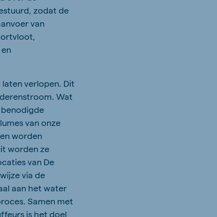
gestuurd, zodat de
 aanvoer van
ortvloot,
 en
 laten verlopen. Dit
ederenstroom. Wat
n benodigde
olumes van onze
ffen worden
it worden ze
ocaties van De
ijze via de
aal aan het water
 proces. Samen met
feurs is het doel