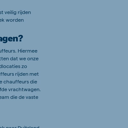
 veilig rijden
diek worden
wagen?
ffeurs. Hiermee
tten dat we onze
dlocaties zo
feurs rijden met
 chauffeurs die
lfde vrachtwagen.
team die de vaste
ok naar Duitsland.