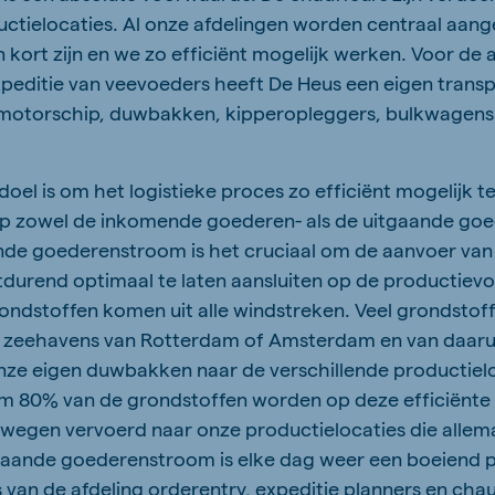
uctielocaties. Al onze afdelingen worden centraal aan
 kort zijn en we zo efficiënt mogelijk werken. Voor de
peditie van veevoeders heeft De Heus een eigen transp
 motorschip, duwbakken, kipperopleggers, bulkwagens
doel is om het logistieke proces zo efficiënt mogelijk te
op zowel de inkomende goederen- als de uitgaande go
nde goederenstroom is het cruciaal om de aanvoer va
durend optimaal te laten aansluiten op de productiev
ondstoffen komen uit alle windstreken. Veel grondsto
e zeehavens van Rotterdam of Amsterdam en van daaru
nze eigen duwbakken naar de verschillende productiel
m 80% van de grondstoffen worden op deze efficiënte w
wegen vervoerd naar onze productielocaties die allem
tgaande goederenstroom is elke dag weer een boeiend
an de afdeling orderentry, expeditie planners en chauf