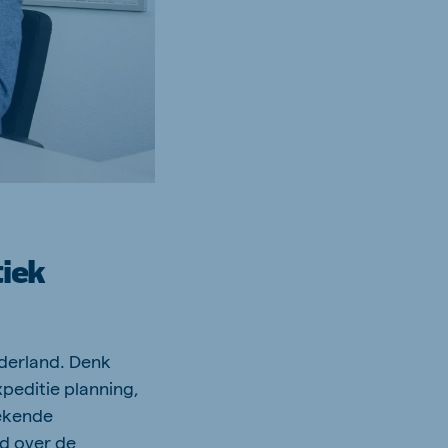
tiek
ederland. Denk
xpeditie planning,
tekende
ld over de