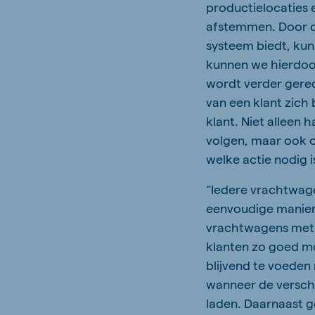
productielocaties 
afstemmen. Door d
systeem biedt, kun
kunnen we hierdoor
wordt verder gered
van een klant zich
klant. Niet alleen 
volgen, maar ook o
welke actie nodig i
“Iedere vrachtwag
eenvoudige manier
vrachtwagens met h
klanten zo goed mo
blijvend te voeden
wanneer de versch
laden. Daarnaast g