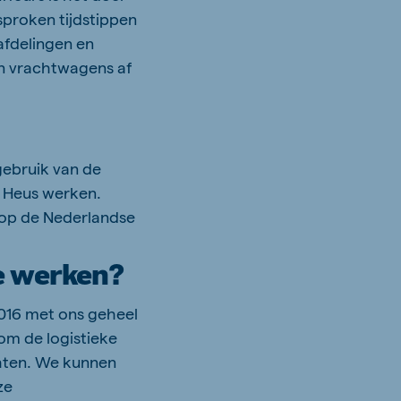
sproken tijdstippen
afdelingen en
len vrachtwagens af
gebruik van de
e Heus werken.
 op de Nederlandse
te werken?
2016 met ons geheel
om de logistieke
chten. We kunnen
ze