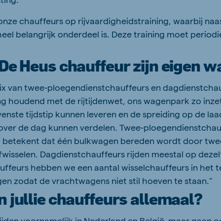
onze chauffeurs op rijvaardigheidstraining, waarbij naast
heel belangrijk onderdeel is. Deze training moet perio
 De Heus chauffeur zijn eigen 
x van twee-ploegendienstchauffeurs en dagdienstchau
g houdend met de rijtijdenwet, ons wagenpark zo inze
enste tijdstip kunnen leveren en de spreiding op de laa
 over de dag kunnen verdelen. Twee-ploegendienstchauf
t betekent dat één bulkwagen bereden wordt door twee
fwisselen. Dagdienstchauffeurs rijden meestal op deze
uffeurs hebben we een aantal wisselchauffeurs in het 
en zodat de vrachtwagens niet stil hoeven te staan."
n jullie chauffeurs allemaal?
ijden voornamelijk in Nederland en België, maar gaan o