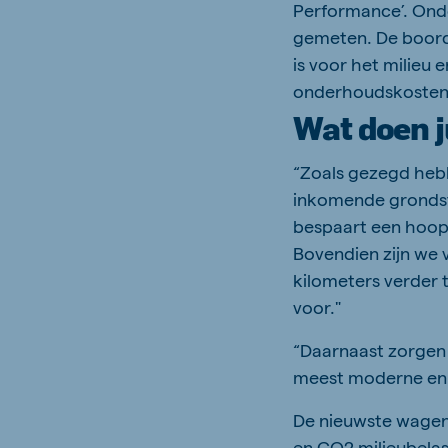
Performance’. Ond
gemeten. De boord
is voor het milieu 
onderhoudskosten
Wat doen j
“Zoals gezegd hebb
inkomende grondsto
bespaart een hoop
Bovendien zijn we
kilometers verder 
voor."
“Daarnaast zorgen 
meest moderne en m
De nieuwste wagen
en CO2 milieubelas