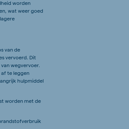
elheid worden
den, wat weer goed
 lagere
os van de
s vervoerd. Dit
e van wegvervoer.
af te leggen
langrijk hulpmiddel
ust worden met de
brandstofverbruik