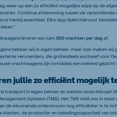
ag weer op een zo efficiënt mogelijke wijze op de afge
e leveren. Continue afstemming tussen de verschillende 
s is hierbij essentieel. Elke dag rijden hiervoor tiental
rieken."
ulkwagens leveren we ruim
300 vrachten per dag
af.
gens hebben wij in eigen beheer, maar ook maken wij 
 externe vervoerders, die grotendeels exclusief voor D
auwe vrachtwagens zijn inmiddels een bekend gezicht
en jullie zo efficiënt mogelijk 
s transport in eigen beheer en werken sinds februari 
anagement Systeem (TMS). Het TMS stelt ons in staat 
van de inkomende orderstroom nog efficiënter in te ri
 klanten, de productie- en beladingscapaciteit van on