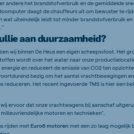
er andere het brandstofverbruik en de gemiddelde sn
computer daagt de chauffeurs uit om bewuster te rij
en wat uiteindelijk leidt tot minder brandstofverbruik en
."
ullie aan duurzaamheid?
en wij binnen De Heus een eigen scheepsvloot. Het gr
ffen wordt over het water naar onze productielocatie
 energie en reduceert de emissie van CO2 ten opzicht
 voortdurend bezig om het aantal vrachtbewegingen en 
te reduceren. Het recent ingevoerde TMS is hier een be
wij ervoor dat onze vrachtwagens bij aanschaf uitger
ilieuvriendelijke motoren en technieken".
s rijden met
Euro6 motoren
met een zo laag mogelijk 
ting.