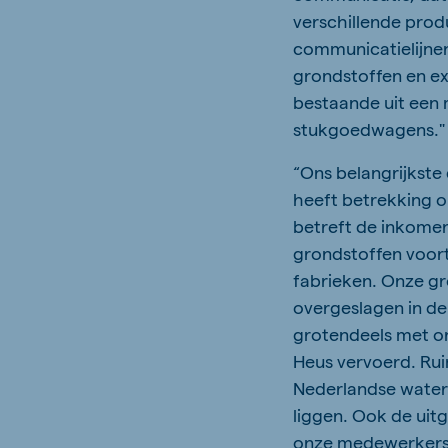
verschillende prod
communicatielijnen
grondstoffen en ex
bestaande uit een
stukgoedwagens."
“Ons belangrijkste 
heeft betrekking 
betreft de inkome
grondstoffen voort
fabrieken. Onze gr
overgeslagen in d
grotendeels met o
Heus vervoerd. Rui
Nederlandse water
liggen. Ook de ui
onze medewerkers v