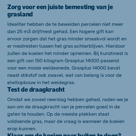
Zorg voor een juiste bemesting van je
grasland
Idealiter hebben de te beweiden percelen niet meer
dan 25 m3 drijfmest gehad. Een hogere gift kan
ervoor zorgen dat het gras minder smaakvol wordt en
er mestresten tussen het gras achterblijven. Hierdoor
zullen de koeien het minder opnemen. Bij kunstmest is
een gift van 150 kilogram Grasplus 14000 passend
voor een mooie weidesnede. Grasplus 14000 bevat
naast stikstof ook zwavel, wat van belang is voor de
eiwitopbouw in het weidegras.
Test de draagkracht
Omdat we zoveel neerslag hebben gehad, raden we je
aan om de draagkracht van je percelen goed in de
gaten te houden. Op de meeste plekken staat
voldoende gras, maar de vraa
g is wanneer de koeien
erop kunnen
.
Klaar om de koeien naar buiten te doen?