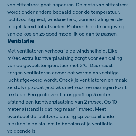
van hittestress gaat beperken. De mate van hittestress
wordt onder andere bepaald door de temperatuur,
luchtvochtigheid, windsnelheid, zonnestraling en de
mogelijkheid tot afkoelen.
Probeer hier
de omgeving
van de koeien
zo goed mogelijk
op aan
te
passen.
Ventilatie
Met ventilatoren verhoog je de windsnelheid.
Elke
m/s
ec
extra luchtverplaatsing
zorgt voor een daling
van de gevoelstemperatuur met 2°C.
Daarnaast
zorgen ventilatoren ervoor dat warme en vochtige
lucht afgevoerd wordt.
Check je ventilatoren en maak
ze stofvrij
, zodat je straks niet voor verrassingen komt
te staan.
Een grote ventilator geeft op 5 meter
afstand
een luchtverplaatsing van
2 m/s
ec
. Op 10
meter afstand is dat nog maar 1 m/s
ec
.
Meet
eventueel de luchtverplaatsing op verschillende
plekken in de stal om te bepalen of
je ventilatie
voldoende is.