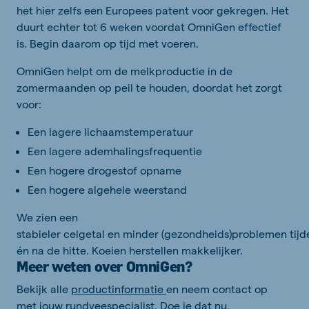
het hier zelfs een Europees patent voor gekregen. Het
duurt echter tot 6 weken voordat
OmniGen
effectief
is. B
egin
daarom
op tijd met
voeren
.
OmniGen
h
elpt om de melkproductie in de
zomermaanden op peil te houden, doordat het zorgt
voor
:
E
en lagere lichaamstemperatuur
E
en lagere ademhalingsfrequentie
E
en hogere
drogestof
opname
Een hogere algehele weerstand
We zien
een
stabieler
celgetal
en
minder
(
gezondheids
)
problemen
tijd
én na de hitte
.
Koeien herstellen makkelijker.
Meer
weten over
OmniGen
?
Bekijk alle
productinformatie
en n
eem contact op
met
jo
uw
rundvee
specialist
. Doe je dat nu,