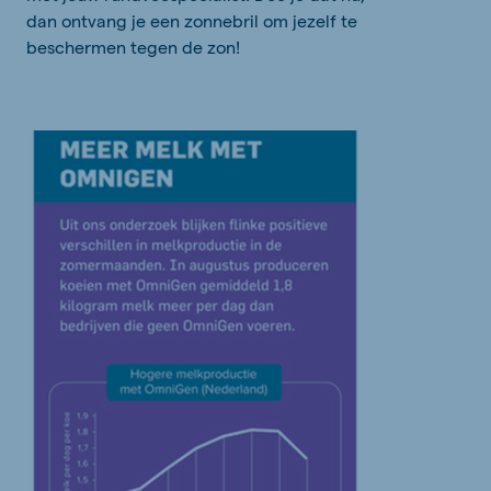
dan
ontvang
je
een
zonnebril om
jez
elf
te
beschermen
tegen de zon
!