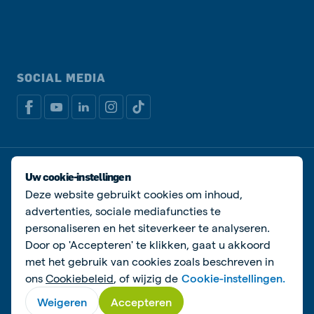
SOCIAL MEDIA
Privacy disclaimer
Cookiebeleid
Uw cookie-instellingen
Algemene voorwaarden
Manage cookies
Deze website gebruikt cookies om inhoud,
advertenties, sociale mediafuncties te
© De Heus Voeders
personaliseren en het siteverkeer te analyseren.
Door op 'Accepteren' te klikken, gaat u akkoord
met het gebruik van cookies zoals beschreven in
ons
Cookiebeleid
, of wijzig de
Cookie-instellingen.
Weigeren
Accepteren