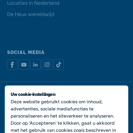
Locaties in Nederland
De Heus wereldwijd
SOCIAL MEDIA
Privacy disclaimer
Cookiebeleid
Uw cookie-instellingen
Algemene voorwaarden
Manage cookies
Deze website gebruikt cookies om inhoud,
advertenties, sociale mediafuncties te
© De Heus Voeders
personaliseren en het siteverkeer te analyseren.
Door op 'Accepteren' te klikken, gaat u akkoord
met het gebruik van cookies zoals beschreven in