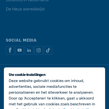
De Heus wereldwijd
SOCIAL MEDIA
Privacy disclaimer
Cookiebeleid
Uw cookie-instellingen
Algemene voorwaarden
Manage cookies
Deze website gebruikt cookies om inhoud,
advertenties, sociale mediafuncties te
© De Heus Voeders
personaliseren en het siteverkeer te analyseren.
Door op 'Accepteren' te klikken, gaat u akkoord
met het gebruik van cookies zoals beschreven in