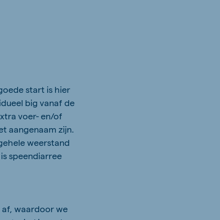
oede start is hier
dueel big vanaf de
xtra voer- en/of
et aangenaam zijn.
lgehele weerstand
is speendiarree
s af, waardoor we