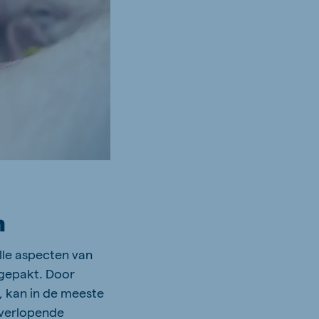
n
le aspecten van
ngepakt. Door
, kan in de meeste
 verlopende