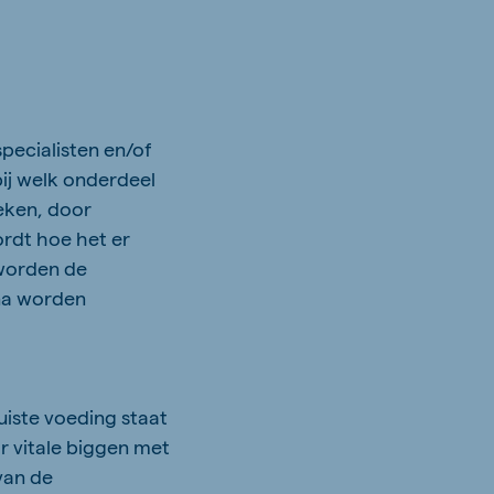
pecialisten en/of
bij welk onderdeel
eken, door
ordt hoe het er
 worden de
rna worden
iste voeding staat
r vitale biggen met
van de