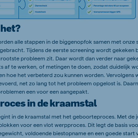
 het?
rden alle stappen in de biggenopfok samen met onze s
t gebracht. Tijdens de eerste screening wordt gekeken 
 grootste probleem zit. Daar wordt dan verder naar gek
ts af te werken, of metingen te doen, zodat duidelijk w
t en hoe het verbeterd zou kunnen worden. Vervolgens
voerd, net zo lang tot het probleem opgelost is. Daa
problemen een voor een aangepakt.
roces in de kraamstal
int in de kraamstal met het geboorteproces. Met de ju
blokken voor een vlot werpproces. Dit legt de basis voo
gewicht, voldoende biestopname en een goede start 