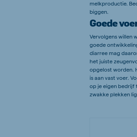
melkproductie. Be
biggen.
Goede voe
Vervolgens willen
goede ontwikkeling
diarree mag daarom
het juiste zeugenv
opgelost worden. H
is aan vast voer. 
op je eigen bedrijf
zwakke plekken li