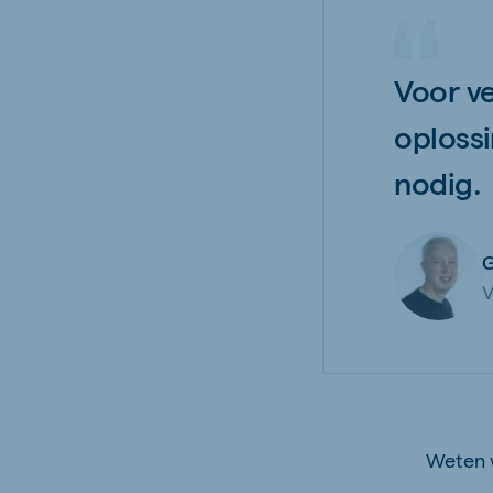
Voor ve
oplossi
nodig.
G
V
Weten 