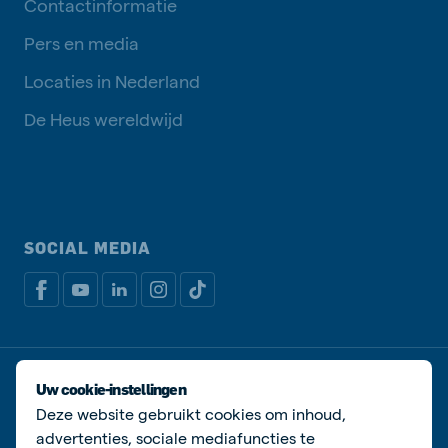
Contactinformatie
Pers en media
Locaties in Nederland
De Heus wereldwijd
SOCIAL MEDIA
Privacy disclaimer
Cookiebeleid
Uw cookie-instellingen
Algemene voorwaarden
Manage cookies
Deze website gebruikt cookies om inhoud,
advertenties, sociale mediafuncties te