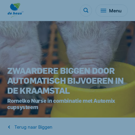
Menu
ZWAARDERE BIGGEN DOOR
AUTOMATISCH BIJVOEREN IN
DE KRAAMSTAL
Romelko Nurse in combinatie met Automix
cupsysteem
Terug naar Biggen