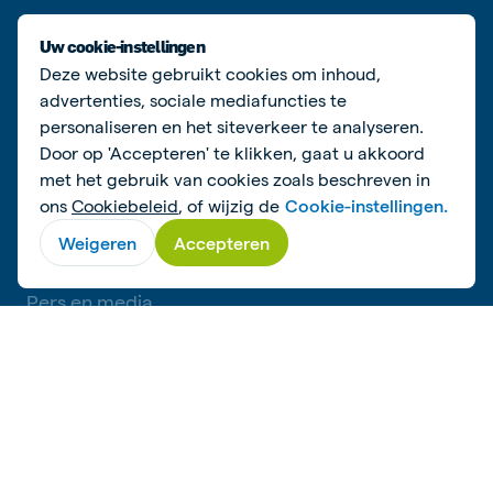
DUURZAAMHEID
Uw cookie-instellingen
Deze website gebruikt cookies om inhoud,
Duurzaamheidsbeleid
advertenties, sociale mediafuncties te
Duurzaamheid
personaliseren en het siteverkeer te analyseren.
Door op 'Accepteren' te klikken, gaat u akkoord
met het gebruik van cookies zoals beschreven in
ons
Cookiebeleid
, of wijzig de
Cookie-instellingen.
NEEM CONTACT OP
Weigeren
Accepteren
Contactinformatie
Pers en media
Locaties in Nederland
De Heus wereldwijd