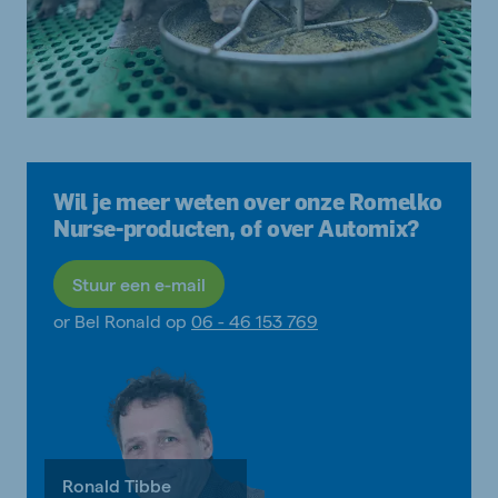
Wil je meer weten over onze Romelko
Nurse-producten, of over Automix?
Stuur een e-mail
or Bel Ronald op
06 - 46 153 769
Ronald Tibbe